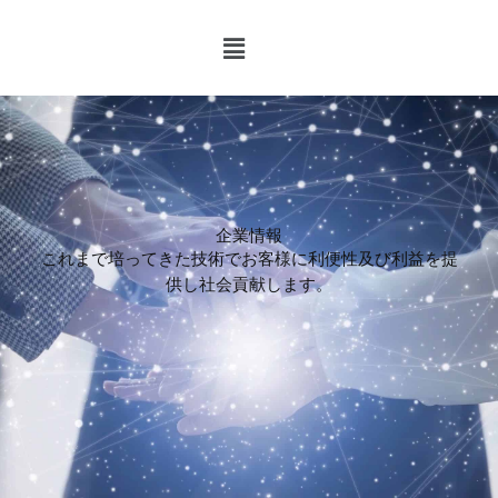
内
メ
容
ニ
を
ュ
ス
ー
キ
ッ
プ
企業情報
これまで培ってきた技術でお客様に利便性及び利益を提
供し社会貢献します。