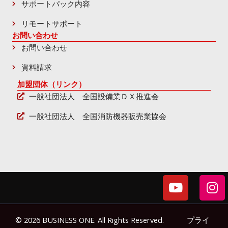
サポートパック内容
リモートサポート
お問い合わせ
お問い合わせ
資料請求
加盟団体（リンク）
一般社団法人 全国設備業ＤＸ推進会
一般社団法人 全国消防機器販売業協会
Y
I
o
n
u
s
t
t
© 2026 BUSINESS ONE. All Rights Reserved.
プライ