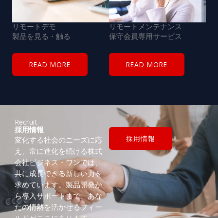
リモートデモ
リモートメンテナンス
製品を
見る
・
触る
保守会員専用サービス
READ MORE
READ MORE
Recruit
採用情報
採用情報
変化する社会のニーズに応
え、常に進化を続ける株式
会社ビジネス・ワンでは、
共に成長できる新しい力を
求めています。製品開発か
ら導入サポートまで、あな
たの情熱を活かせるフィー