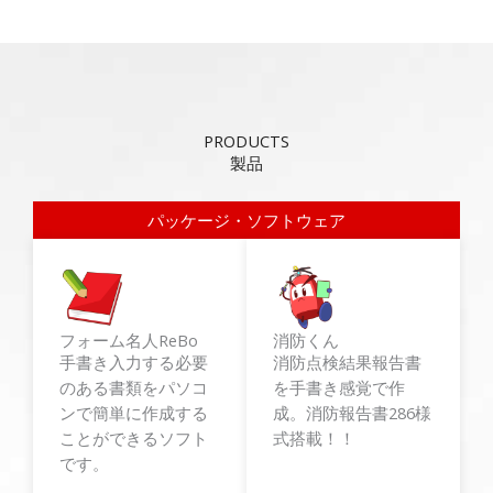
2026/06/03
製品
『でんきやさん』 更新しました
2026/05/26
イベント
【2026年7月10日開催 神戸
知らせ
2026/05/26
イベント
【2026年7月7日開催 建設業＆
岡山】
出展のお知らせ
PRODUCTS
2026/05/26
イベント
【2026年6月26日開催 建設業
製品
関西】
出展のお知らせ
パッケージ・ソフトウェア
2026/05/15
サポート情報
ビジネスワン製品が起動
2026/05/07
イベント
電気・水道・消防設備業応援フェ
お知らせ
2026/04/02
製品
『消防くんV4』更新しました（「
対応）
フォーム名人ReBo​
消防くん
2026/02/25
イベント
【建設業＆設備業DXフェア202
手書き入力する必要
消防点検結果報告書
2026/02/25
お知らせ
【お詫び】ホームページサー
のある書類をパソコ
を手書き感覚で作
について
ンで簡単に作成する
成。消防報告書286様
2026/02/25
お知らせ
年末年始の当社サポートセン
ことができるソフト
式搭載！！
2026/02/25
お知らせ
冬季休業のお知らせ（2025/12/
です。
2026/02/25
お知らせ
東京営業所移転のお知らせ