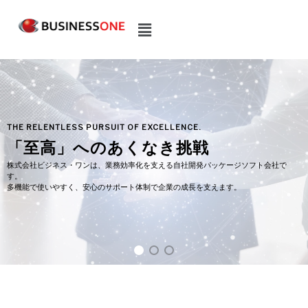
内
メ
容
ニ
を
ュ
ス
ー
キ
ッ
プ
LENCE.
き挑戦
る自社開発パッケージソフト会社で
業の成長を支えます。
製品情報ホームページを見る